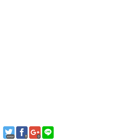
error
0