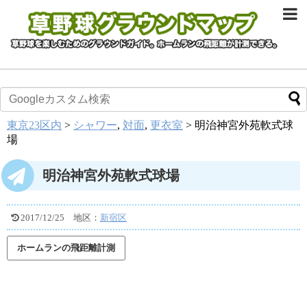
東京23区内
>
シャワー
,
対面
,
更衣室
>
明治神宮外苑軟式球
場
明治神宮外苑軟式球場
2017/12/25
地区：
新宿区