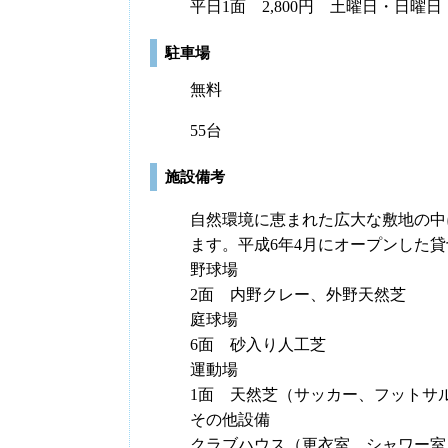
平日1面 2,800円 土曜日・日曜日・
駐車場
無料
55台
施設備考
自然環境に恵まれた広大な敷地の中
ます。平成6年4月にオープンした
野球場
2面 内野クレー、外野天然芝
庭球場
6面 砂入り人工芝
運動場
1面 天然芝（サッカー、フットサ
その他設備
クラブハウス（更衣室、シャワー室