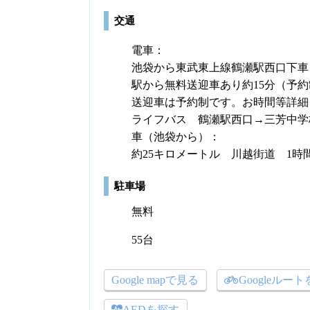
交通
電車：
池袋から東武東上線鶴瀬駅西口下車 
駅から無料送迎車あり約15分（予約
送迎車は予約制です。お時間等詳細
ライフバス 鶴瀬駅西口→三芳中学
車（池袋から）：
約25キロメートル 川越街道 1時
駐車場
無料
55台
Google mapで見る
Googleルー
AEDを探す