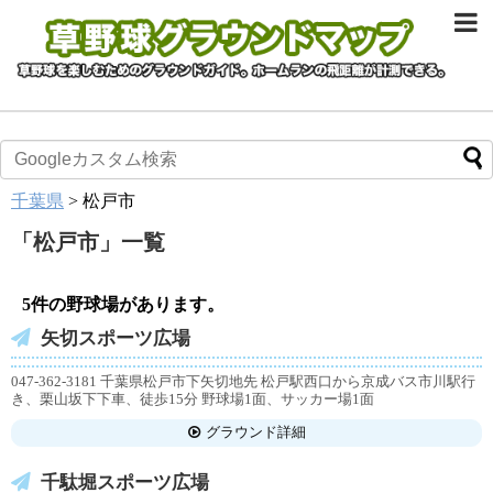
千葉県
>
松戸市
「
松戸市
」
一覧
5件の野球場があります。
矢切スポーツ広場
047-362-3181 千葉県松戸市下矢切地先 松戸駅西口から京成バス市川駅行
き、栗山坂下下車、徒歩15分 野球場1面、サッカー場1面
グラウンド詳細
千駄堀スポーツ広場