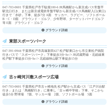
047-703-0601 千葉県松戸市千駄堀180-6 JR馬橋駅から新京成バス常盤平
駅北口行き、または新京成電鉄常盤平駅から新京成バス馬橋駅入口(東口)
行きで「水砂」下車、徒歩7分 A面 サッカー、ラグビー、ソフトボール
B・C・D面 グラウンド・ゴルフ、少年野球、ターゲットバードゴルフ
等 E面 グラウンド・ゴルフ
グラウンド詳細
東部スポーツパーク
047-391-0944 千葉県松戸市高塚新田427 松戸駅東口から市立東松戸病院
行きバスで「スポーツパーク」下車徒歩3分<br /> JR武蔵野線・北総線東
松戸駅下車徒歩15分<br /> 北総線秋山駅下車徒歩15分
グラウンド詳細
古ヶ崎河川敷スポーツ広場
047-703-0601 千葉県松戸市古ヶ崎地先 松戸駅から京成バス「江戸川台駅
行き」または「馬橋駅行き」に乗車し「古ヶ崎中学校」下車、そこから
徒歩5分 野球場 7面、サッカー場 2面、ソフトボール場 5面
グラウンド詳細