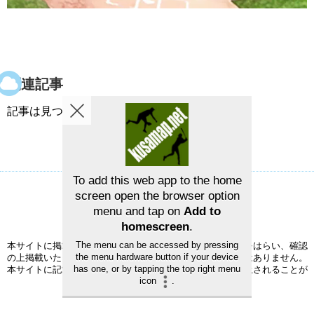
関連記事
記事は見つかりませんでした。
To add this web app to the home
screen open the browser option
草野球グラウンドマップ
お問い合せ
menu and tap on
Add to
©2026
草野球グラウンドマップ
homescreen
.
The menu can be accessed by pressing
本サイトに掲載された情報の正確性については、充分注意をはらい、確認
the menu hardware button if your device
の上掲載いたしますが、完全性、正確性を保証するものではありません。
has one, or by tapping the top right menu
本サイトに記載されている事項は、予告なく変更または廃止されることが
icon
.
ありますので、予めご了承ください。