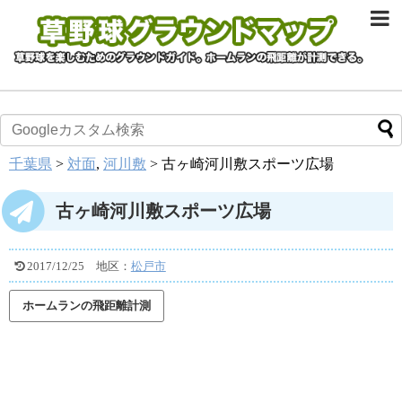
千葉県
>
対面
,
河川敷
>
古ヶ崎河川敷スポーツ広場
古ヶ崎河川敷スポーツ広場
2017/12/25
地区：
松戸市