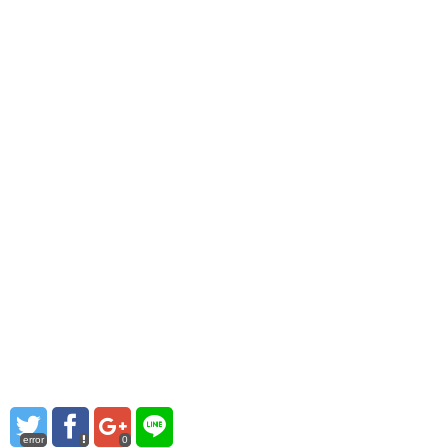
error
0