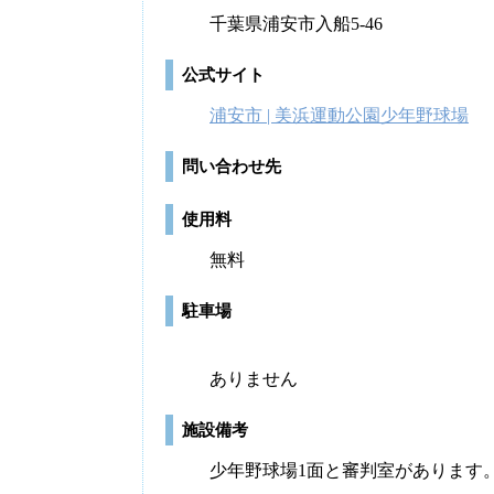
千葉県浦安市入船5-46
公式サイト
浦安市 | 美浜運動公園少年野球場
問い合わせ先
使用料
無料
駐車場
ありません
施設備考
少年野球場1面と審判室があります