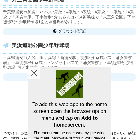
千葉県浦安市舞浜3-37 バス2系統・4系統・6系統・8系統・12系統・14系
統で「舞浜車庫」下車徒歩5分 おさんぽバス舞浜線で「大三角公園」下車
徒歩3分 少年野球場1面と本部席があります。
グラウンド詳細
美浜運動公園少年野球場
千葉県浦安市入船5-46 京葉線「新浦安駅」徒歩8分 京成バス「浦安警察
署」下車徒歩3分 京成トランジットバスで「浦安警察」下車徒歩3分 少年
野球場1面と審判室があります。
グラウンド詳細
To add this web app to the home
screen open the browser option
草野球グラウンドマップ
お問い合せ
menu and tap on
Add to
homescreen
.
©2026
草野球グラウンドマップ
The menu can be accessed by pressing
本サイトに掲載された情報の正確性については、充分注意をはらい、確認
the menu hardware button if your device
の上掲載いたしますが、完全性、正確性を保証するものではありません。