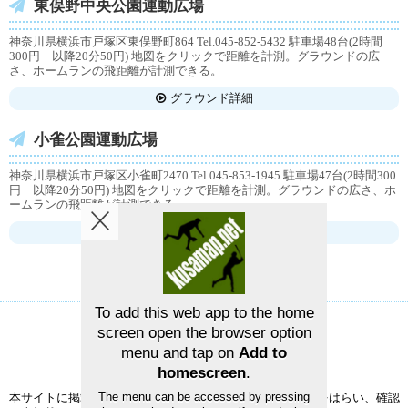
東俣野中央公園運動広場
神奈川県横浜市戸塚区東俣野町864 Tel.045-852-5432 駐車場48台(2時間
300円 以降20分50円) 地図をクリックで距離を計測。グラウンドの広
さ、ホームランの飛距離が計測できる。
グラウンド詳細
小雀公園運動広場
神奈川県横浜市戸塚区小雀町2470 Tel.045-853-1945 駐車場47台(2時間300
円 以降20分50円) 地図をクリックで距離を計測。グラウンドの広さ、ホ
ームランの飛距離が計測できる。
グラウンド詳細
To add this web app to the home
screen open the browser option
草野球グラウンドマップ
お問い合せ
menu and tap on
Add to
homescreen
.
©2026
草野球グラウンドマップ
The menu can be accessed by pressing
本サイトに掲載された情報の正確性については、充分注意をはらい、確認