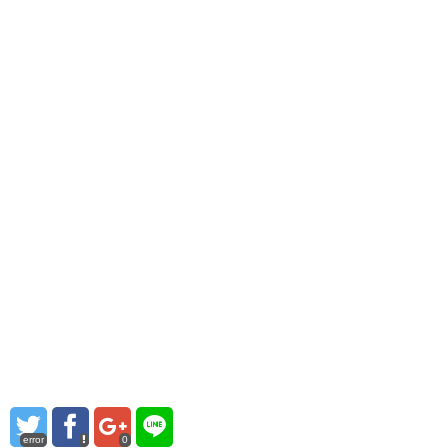
error
0