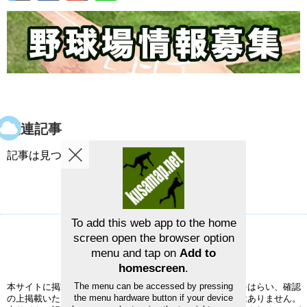
関連記事
記事は見つかりませんでした。
To add this web app to the home
screen open the browser option
草野球グラウンドマップ
お問い合せ
menu and tap on
Add to
©2026
草野球グラウンドマップ
homescreen
.
The menu can be accessed by pressing
本サイトに掲載された情報の正確性については、充分注意をはらい、確認
the menu hardware button if your device
の上掲載いたしますが、完全性、正確性を保証するものではありません。