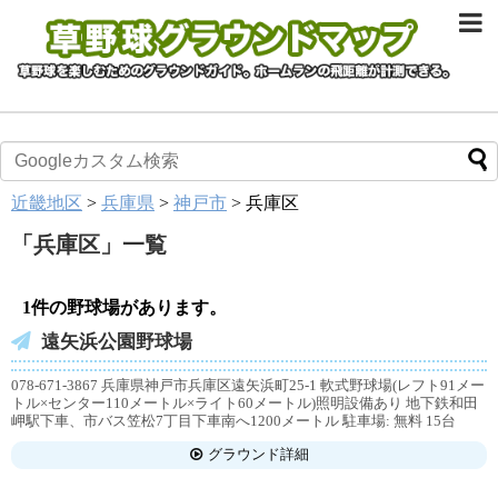
近畿地区
>
兵庫県
>
神戸市
>
兵庫区
「
兵庫区
」
一覧
1件の野球場があります。
遠矢浜公園野球場
078-671-3867 兵庫県神戸市兵庫区遠矢浜町25‐1 軟式野球場(レフト91メー
トル×センター110メートル×ライト60メートル)照明設備あり 地下鉄和田
岬駅下車、市バス笠松7丁目下車南へ1200メートル 駐車場: 無料 15台
グラウンド詳細