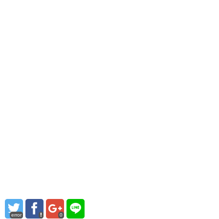
error
0