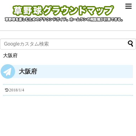
大阪府
大阪府
2018/1/4