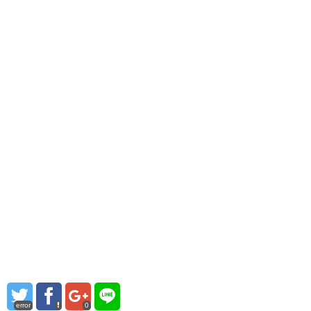
error
0