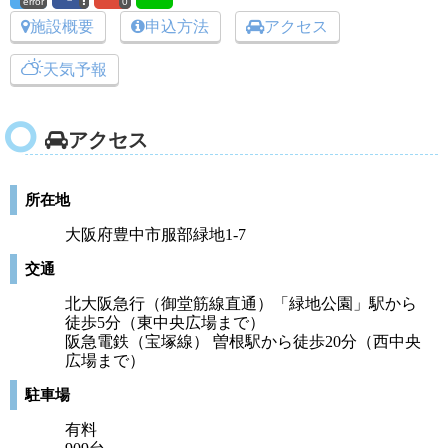
error
0
施設概要
申込方法
アクセス
天気予報
アクセス
所在地
大阪府豊中市服部緑地1-7
交通
北大阪急行（御堂筋線直通）「緑地公園」駅から
徒歩5分（東中央広場まで）
阪急電鉄（宝塚線） 曽根駅から徒歩20分（西中央
広場まで）
駐車場
有料