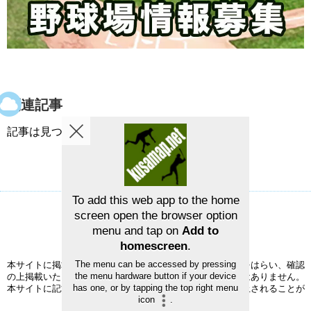
関連記事
記事は見つかりませんでした。
To add this web app to the home
screen open the browser option
草野球グラウンドマップ
お問い合せ
menu and tap on
Add to
©2026
草野球グラウンドマップ
homescreen
.
The menu can be accessed by pressing
本サイトに掲載された情報の正確性については、充分注意をはらい、確認
the menu hardware button if your device
の上掲載いたしますが、完全性、正確性を保証するものではありません。
has one, or by tapping the top right menu
本サイトに記載されている事項は、予告なく変更または廃止されることが
icon
.
ありますので、予めご了承ください。