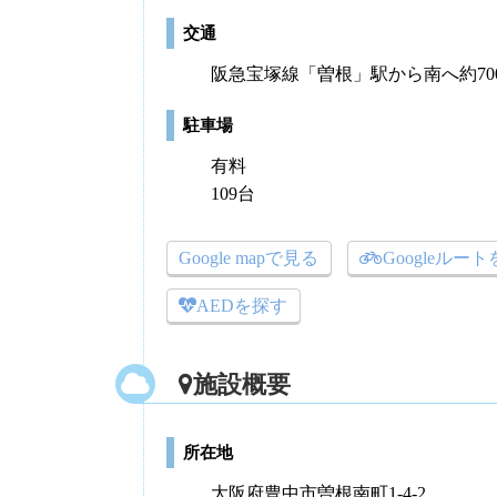
交通
阪急宝塚線「曽根」駅から南へ約70
駐車場
有料
109台
Google mapで見る
Googleルー
AEDを探す
施設概要
所在地
大阪府豊中市曽根南町1-4-2