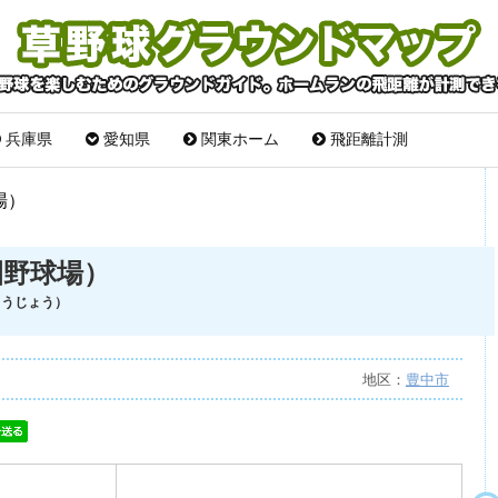
兵庫県
愛知県
関東ホーム
飛距離計測
場）
園野球場）
ゅうじょう）
地区：
豊中市