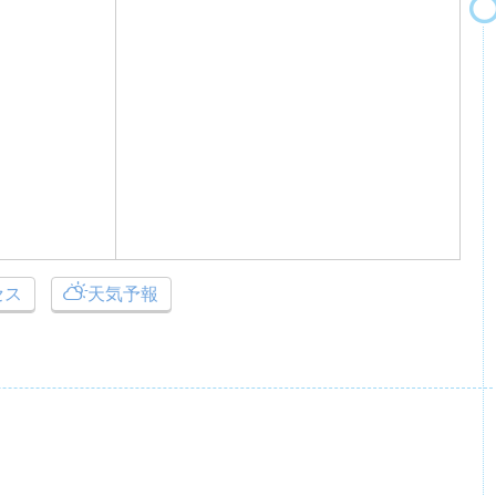
セス
天気予報