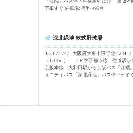
「江端」バス停下車徒歩約15分 京阪
下車すぐ 駐車場: 有料 495台
深北緑地 軟式野球場
072-877-7471 大阪府大東市深野北4
（1.3Km ） ＪＲ学研都市線 住道
京阪本線 大和田駅から京阪バス「江端
ュニティバス「深北緑地」バス停下車すぐ 駐