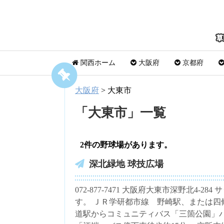
関西ホーム
大阪府
京都府
大阪府
>
大東市
「
大東市
」
一覧
2件の野球場があります。
深北緑地 球技広場
072-877-7471 大阪府大東市深野北4
す。 ＪＲ学研都市線 野崎駅、または四條
道駅からコミュニティバス「三箇公園」バ