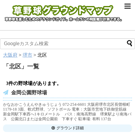
大阪府
>
堺市
>
北区
「
北区
」
一覧
3件の野球場があります。
金岡公園野球場
かなおかこうえんやきゅうじょう 072-254-6601 大阪府堺市北区長曽根町
1179-18 3面、軟式野球、ソフトボール 電車：大阪市営地下鉄御堂筋線
新金岡駅下車西へ1キロメートル バス：南海高野線 堺東駅より南海バ
ス 公園北口または金岡公園前 下車すぐ 駐車場: 有料 137台
グラウンド詳細