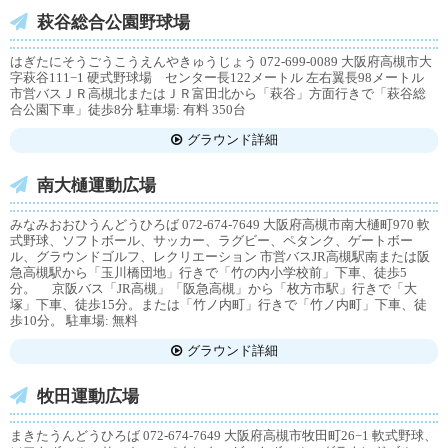
萩谷総合公園野球場
はぎたにそうごうこうえんやきゅうじょう 072-699-0089 大阪府高槻市大
字萩谷111−1 硬式野球場 センター長122メートル 左右翼長98メートル
市営バスＪＲ高槻北またはＪＲ富田北から「萩谷」方面行きで「萩谷総
合公園下車」徒歩8分 駐車場: 有料 350台
グラウンド詳細
南大樋運動広場
みなみおおひうんどうひろば 072-674-7649 大阪府高槻市南大樋町970 軟
式野球、ソフトボール、サッカー、ラグビー、ペタンク、ゲートボー
ル、グラウンドゴルフ、レクリエーション 市営バスJR高槻駅南または阪
急高槻駅から「玉川橋団地」行きで「竹の内小学校前」下車、徒歩5
分。 京阪バス「JR高槻」「阪急高槻」から「枚方市駅」行きで「大
塚」下車、徒歩15分。または「竹ノ内町」行きで「竹ノ内町」下車、徒
歩10分。 駐車場: 無料
グラウンド詳細
牧田運動広場
まきたうんどうひろば 072-674-7649 大阪府高槻市牧田町26−1 軟式野球、