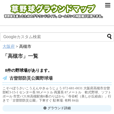
大阪府
>
高槻市
「
高槻市
」
一覧
8件の野球場があります。
古曽部防災公園野球場
こそべぼうさいこうえんやきゅうじょう 072-681-0031 大阪府高槻市古曽
部町3-15-1 センター長 98メートル 両翼長 87メートル 軟式野球、ソフト
ボール 市営バスJR高槻駅南6番のりばから「寺谷町（美しが丘経由）」行
きで「古曽部防災公園」下車すぐ 駐車場: 有料 84台
グラウンド詳細