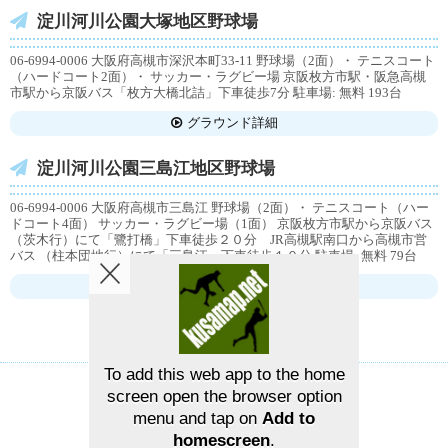
淀川河川公園大塚地区野球場
06-6994-0006 大阪府高槻市深沢本町33-11 野球場（2面）・ テニスコート
（ハードコート2面）・ サッカー・ラグビー場 京阪枚方市駅・阪急高槻
市駅から京阪バス「枚方大橋北詰」下車徒歩7分 駐車場: 無料 193台
グラウンド詳細
淀川河川公園三島江地区野球場
06-6994-0006 大阪府高槻市三島江 野球場（2面）・ テニスコート（ハー
ドコート4面） サッカー・ラグビー場（1面） 京阪枚方市駅から京阪バス
（茨木行）にて「鷺打橋」下車徒歩２０分 JR高槻駅南口から高槻市営
バス （柱本団地行）にて「三島江」下車徒歩１０分 駐車場: 無料 79台
グラウンド詳細
To add this web app to the home
screen open the browser option
草野球グラウンドマップ
お問い合せ
menu and tap on
Add to
homescreen
.
©2026
草野球グラウンドマップ