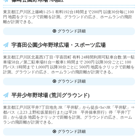
東京都江戸川区上篠崎1-25-1 有料192台1時間まで200円 以後30分毎に100
円 地図をクリックで距離を計測。グラウンドの広さ、ホームランの飛距
離が計測できる。
グラウンド詳細
宇喜田公園少年野球広場・スポーツ広場
東京都江戸川区北葛西3丁目･宇喜田町 有料 24時間利用可駐車台数:第一駐
車場58台／第二駐車場81台一般車1:時間まで 200円 以降30分ごとに 100
円バス:1時間まで 1,000円 以降30分ごとに 500円 地図をクリックで距離を
計測。グラウンドの広さ、ホームランの飛距離が計測できる。
グラウンド詳細
平井少年野球場 (荒川グラウンド)
東京都江戸川区平井7丁目地先 JR「平井駅」から徒歩<br>JR「平井駅」⇒
都バス（上23 上野松坂屋前行または平28 平井操車所行）停「平井7丁
目」から徒歩 地図をクリックで距離を計測。グラウンドの広さ、ホーム
ランの飛距離が計測できる。
グラウンド詳細