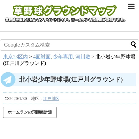
東京23区内
>
4面対面
,
少年専用
,
河川敷
>
北小岩少年野球場
(江戸川グラウンド)
北小岩少年野球場(江戸川グラウンド)
2020/1/30
地区：
江戸川区