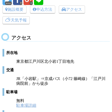
error
0
施設概要
申込方法
アクセス
天気予報
アクセス
所在地
東京都江戸川区北小岩1丁目地先
交通
JR「小岩駅」⇒京成バス（小72 篠崎線）「江戸川
病院前」から徒歩
駐車場
無料
駐車場詳細