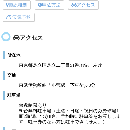
施設概要
申込方法
アクセス
天気予報
アクセス
所在地
東京都足立区足立二丁目51番地先・左岸
交通
東武伊勢崎線「小菅駅」下車徒歩3分
駐車場
台数制限あり
80台無料駐車場（土曜・日曜・祝日のみ野球場1
面2時間につき8台、予約時に駐車券をお渡ししま
す。駐車券のない方は駐車できません。）