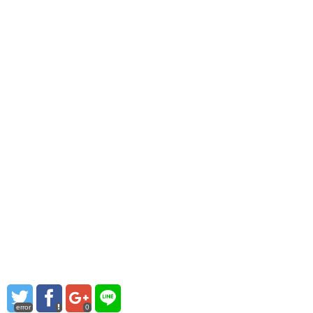
error
0