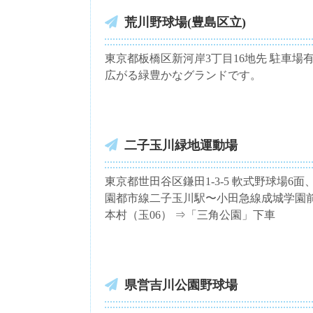
荒川野球場(豊島区立)
東京都板橋区新河岸3丁目16地先 駐車場
広がる緑豊かなグランドです。
二子玉川緑地運動場
東京都世田谷区鎌田1-3-5 軟式野球場
園都市線二子玉川駅〜小田急線成城学園前
本村（玉06） ⇒「三角公園」下車
県営吉川公園野球場