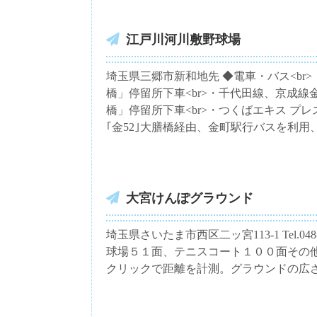
江戸川河川敷野球場
埼玉県三郷市新和地先 ◆電車・バス<br
橋」停留所下車<br>・千代田線、京成
橋」停留所下車<br>・つくばエキス プ
｢金52｣大膳橋経由、金町駅行バスを利
大宮けんぽグラウンド
埼玉県さいたま市西区二ッ宮113-1 Tel.
球場５１面、テニスコート１００面その
クリックで距離を計測。グラウンドの広