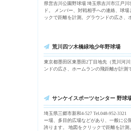
県営吉川公園野球場 埼玉県吉川市江戸川
ド。 メンバー、対戦相手への連絡、球場
ックで距離を計測。グラウンドの広さ、
荒川四ツ木橋緑地少年野球場
東京都墨田区東墨田2丁目地先（荒川河川
ンドの広さ、ホームランの飛距離が計測
サンケイスポーツセンター 野球
埼玉県三郷市新和4-527 Tel.048-952
ー場、多目的広場などがあり、一般に公
誇ります。 地図をクリックで距離を計