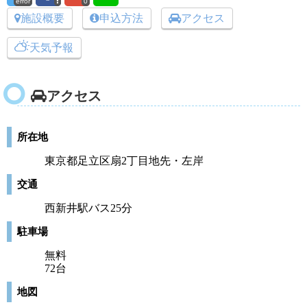
error
0
施設概要
申込方法
アクセス
天気予報
アクセス
所在地
東京都足立区扇2丁目地先・左岸
交通
西新井駅バス25分
駐車場
無料
72台
地図