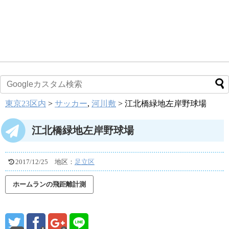
東京23区内
>
サッカー
,
河川敷
>
江北橋緑地左岸野球場
江北橋緑地左岸野球場
2017/12/25
地区：
足立区