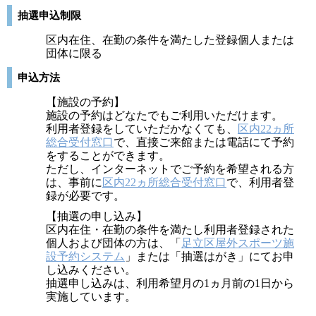
抽選申込制限
区内在住、在勤の条件を満たした登録個人または
団体に限る
申込方法
【施設の予約】
施設の予約はどなたでもご利用いただけます。
利用者登録をしていただかなくても、
区内22ヵ所
総合受付窓口
で、直接ご来館または電話にて予約
をすることができます。
ただし、インターネットでご予約を希望される方
は、事前に
区内22ヵ所総合受付窓口
で、利用者登
録が必要です。
【抽選の申し込み】
区内在住・在勤の条件を満たし利用者登録された
個人および団体の方は、「
足立区屋外スポーツ施
設予約システム
」または「抽選はがき」にてお申
し込みください。
抽選申し込みは、利用希望月の1ヵ月前の1日から
実施しています。