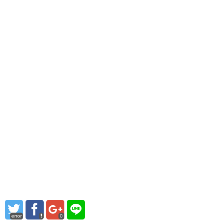
error
0