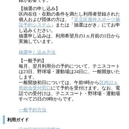
録が必要です。
【抽選の申し込み】
区内在住・在勤の条件を満たし利用者登録された
個人および団体の方は、「
足立区屋外スポーツ施
設予約システム
」または「抽選はがき」にてお申
し込みください。
抽選申し込みは、利用希望月の1ヵ月前の1日から
実施しています。
抽選申し込み方法
【一般予約】
毎月、翌月利用分の予約について、テニスコート
は23日、野球場・運動場は24日に、一般開放いた
します。
一般開放初日については、午前9時から
区内22ヵ
所総合受付窓口
にて予約を受付けます。なお、電
話での受付けは、テニスコート・野球場・運動場
すべて25日の9時からです。
一般予約方法
利用ガイド