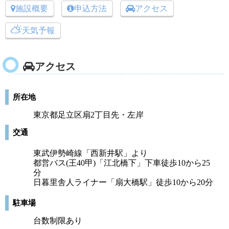
施設概要
申込方法
アクセス
天気予報
アクセス
所在地
東京都足立区扇2丁目先・左岸
交通
東武伊勢崎線「西新井駅」より
都営バス(王40甲)「江北橋下」下車徒歩10から25
分
日暮里舎人ライナー「扇大橋駅」徒歩10から20分
駐車場
台数制限あり