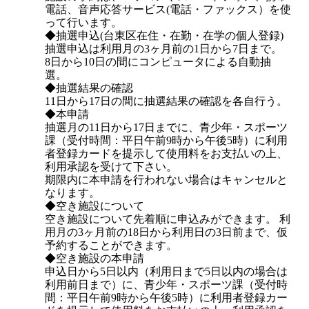
電話、音声応答サービス(電話・ファックス）を使
って行います。
◆抽選申込(台東区在住・在勤・在学の個人登録)
抽選申込は利用月の3ヶ月前の1日から7日まで。
8日から10日の間にコンピュータによる自動抽
選。
◆抽選結果の確認
11日から17日の間に抽選結果の確認を各自行う。
◆本申請
抽選月の11日から17日までに、青少年・スポーツ
課（受付時間：平日午前9時から午後5時）に利用
者登録カードを提示して使用料をお支払いの上、
利用承認を受けて下さい。
期限内に本申請を行われない場合はキャンセルと
なります。
◆空き施設について
空き施設について先着順に申込みができます。 利
用月の3ヶ月前の18日から利用日の3日前まで、仮
予約することができます。
◆空き施設の本申請
申込日から5日以内（利用日まで5日以内の場合は
利用前日まで）に、青少年・スポーツ課（受付時
間：平日午前9時から午後5時）に利用者登録カー