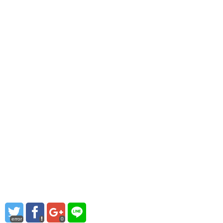
error
0