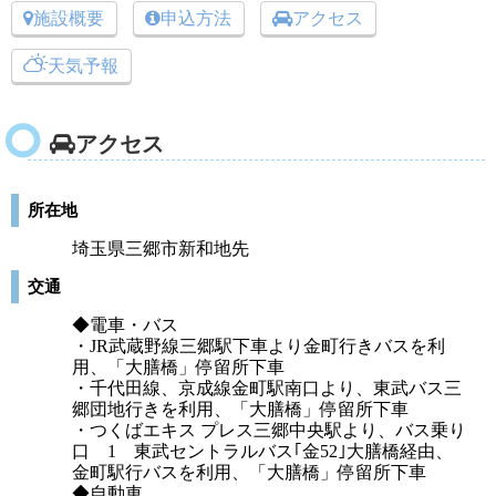
施設概要
申込方法
アクセス
天気予報
アクセス
所在地
埼玉県三郷市新和地先
交通
◆電車・バス
・JR武蔵野線三郷駅下車より金町行きバスを利
用、「大膳橋」停留所下車
・千代田線、京成線金町駅南口より、東武バス三
郷団地行きを利用、「大膳橋」停留所下車
・つくばエキス プレス三郷中央駅より、バス乗り
口 1 東武セントラルバス｢金52｣大膳橋経由、
金町駅行バスを利用、「大膳橋」停留所下車
◆自動車