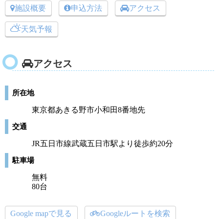
施設概要
申込方法
アクセス
天気予報
アクセス
所在地
東京都あきる野市小和田8番地先
交通
JR五日市線武蔵五日市駅より徒歩約20分
駐車場
無料
80台
Google mapで見る
Googleルートを検索