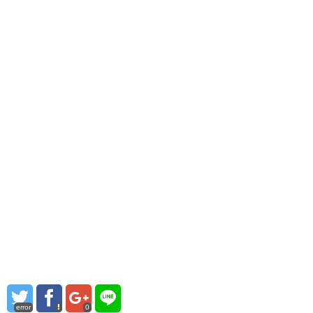
error
0