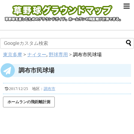
東京多摩
>
ナイター
,
野球専用
>
調布市民球場
調布市民球場
2017/12/25
地区：
調布市