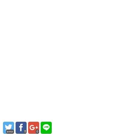
error
0