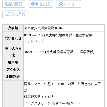
施設概要
申込方法
アクセス
天気予報
所在地
東京都八丈町大賀郷 8316-1
04996-2-0797 (八丈町役場教育課・生涯学習係)
問い合わせ
八丈町サイト
申し込み方
04996-2-0797 (八丈町役場教育課・生涯学習係)
法
駐車場
アクセス
利用料金
両翼９２ｍ、中堅１１６ｍ、内野・外野ともに人工
芝
収容観客数１４０人
バックスクリーン:高さ７ｍ×幅２０ｍ