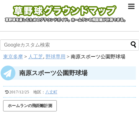
東京多摩
>
人工芝
,
野球専用
>
南原スポーツ公園野球場
南原スポーツ公園野球場
2017/12/25
地区：
八丈町