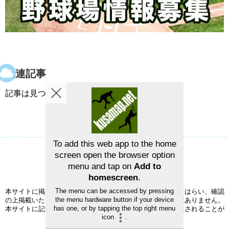
関連記事
記事は見つかりませんでした。
To add this web app to the home
screen open the browser option
草野球グラウンドマップ
お問い合せ
menu and tap on
Add to
©2026
草野球グラウンドマップ
homescreen
.
The menu can be accessed by pressing
本サイトに掲載された情報の正確性については、充分注意をはらい、確認
the menu hardware button if your device
の上掲載いたしますが、完全性、正確性を保証するものではありません。
has one, or by tapping the top right menu
本サイトに記載されている事項は、予告なく変更または廃止されることが
icon
.
ありますので、予めご了承ください。