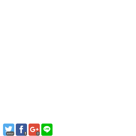
error
0