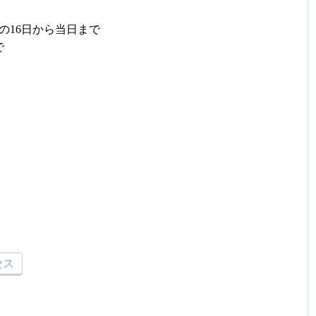
の16日から当日まで
で
セス