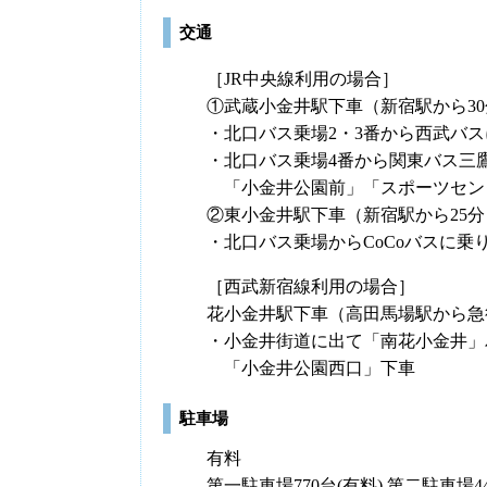
交通
［JR中央線利用の場合］
①武蔵小金井駅下車（新宿駅から30
・北口バス乗場2・3番から西武バ
・北口バス乗場4番から関東バス三
「小金井公園前」「スポーツセン
②東小金井駅下車（新宿駅から25分
・北口バス乗場からCoCoバスに
［西武新宿線利用の場合］
花小金井駅下車（高田馬場駅から急
・小金井街道に出て「南花小金井」
「小金井公園西口」下車
駐車場
有料
第一駐車場770台(有料) 第二駐車場44