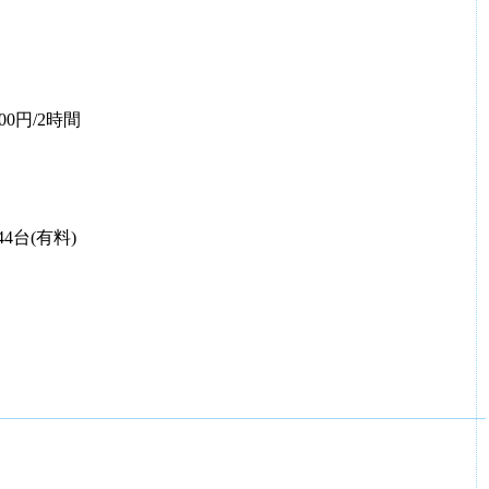
00円/2時間
4台(有料)