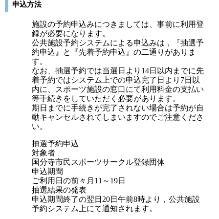
申込方法
施設の予約申込みにつきましては、事前に利用登
録が必要になります。
公共施設予約システムによる申込みは，『抽選予
約申込』と『先着予約申込』の二通りがありま
す。
なお、抽選予約では当選日より14日以内までに先
着予約ではシステム上での申込完了日より7日以
内に、スポーツ施設の窓口にて利用料金の支払い
等手続きをしていただく必要があります。
期日までに手続きが完了されない場合は予約が自
動キャンセルされてしまいますのでご注意くださ
い。
抽選予約申込
対象者
国分寺市民スポーツサークル登録団体
申込期間
ご利用日の前々月11～19日
抽選結果の発表
申込期間終了の翌日20日午前8時より，公共施設
予約システム上にて通知されます。