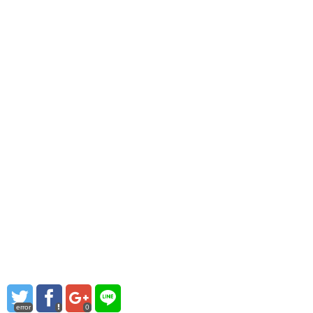
error
0