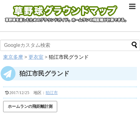
東京多摩
>
更衣室
>
狛江市民グランド
狛江市民グランド
2017/12/25
地区：
狛江市