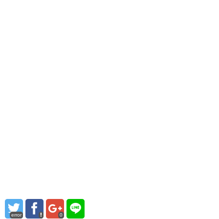
error
0