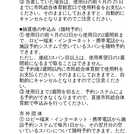
③ 当選していた場合は、使用日の前々月の 25 日
までに市民総合体育館窓口で使用料金をお支払い
ください。そのままにしておきますと、自動的に
キャンセルとなりますのでご注意ください。
■抽選後の申込み（随時予約）
① 使用日の前々月の12日から使用日の2週間前ま
で、ロビー端末・インターネット・携帯電話から
施設予約システムで空いているスパンを随時予約
できます。
ただし、連続3スパン目以上は、使用希望日の1週
間前になるまで取ることはできません。
② 予約後2週間以内に市民総合体育館で使用料を
お支払ください。そのままにしておきますと、自
動的にキャンセルとなりますのでご注意くださ
い。
③ 使用日まで2週間を切ると、予約システムによ
る予約ができなくなりますので、直接市民総合体
育館で申込みを行ってください。
市 外 団 体
① ロビー端末・インターネット・携帯電話から施
設予約システムで毎月1日から、その翌月分の空
いているスパンについて随時予約できます。ただ