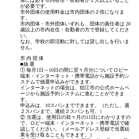
体には必ず市内在住・在勤者が１人以上いること
が必要です。
市外団体の使用料金は市内団体の２倍になりま
す。
市内団体・市外団体いずれも、団体の責任者は 20
歳以上の市内在住・在勤者の方で登録してくださ
い。
なお、学校の部活動に対しては貸し出しを行いま
せん。
市 内 団 体
■抽 選
① 毎月1日～10日の間に翌々月分についてロビー
端末・インターネット・携帯電話から施設予約シ
ステムで抽選申込みができます。
インターネットの場合は、狛江市の公式ホームペ
ージから施設予約システムに進むことができま
す。
申込みは、10スパンまでできます。（ただし、週
２スパンまで、連続２スパンも可。）
② 当選は、使用日の前々月の11日にわかりますの
で、ロビー端末・インターネット・携帯電話で確
認してください。（メールアドレス登録で当選結
果を受け取ることもできます。）