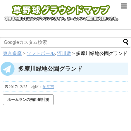
東京多摩
>
ソフトボール
,
河川敷
>
多摩川緑地公園グランド
多摩川緑地公園グランド
2017/12/25
地区：
狛江市