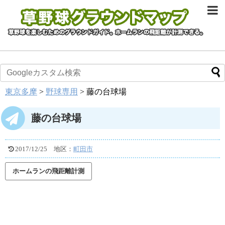
東京多摩
>
野球専用
>
藤の台球場
藤の台球場
2017/12/25
地区：
町田市