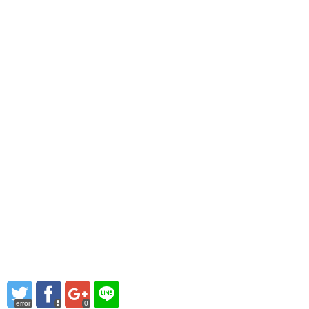
error
0