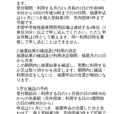
ます。
受付期間：利用する月の2ヶ月前の1日の午前8時
30分から10日の午後10時までの10日間。抽選申込
は1ヶ月につき個人登録者2件、市内団体5件まで
可能です。
木曽中学校校庭夜間照明設備は連続する4単位（1
単位30分）以上で申し込んでください。ただし申
込件数は1件として数えます。同一利用日時を重
複して申し込むことはできません。
2.抽選結果の確認及び利用の決定
抽選結果の確認及び利用決定期間：抽選月の11日
から月末
この期間内に抽選結果を確認し、実際に利用する
か又は取り消すかを決定します。期間内に確認・
利用決定をしないと、抽選申込の当選が無効にな
ります。
3.空き施設の予約
受付開始日：利用する日の1ヶ月前の日の8時30分
からの先着順（市外団体：利用する日の3週間前
の日の8時30分から）
申込は1ヶ月につき、抽選申込の当選した分と合
わせて、個人登録者2件、市内団体5件まで可能で