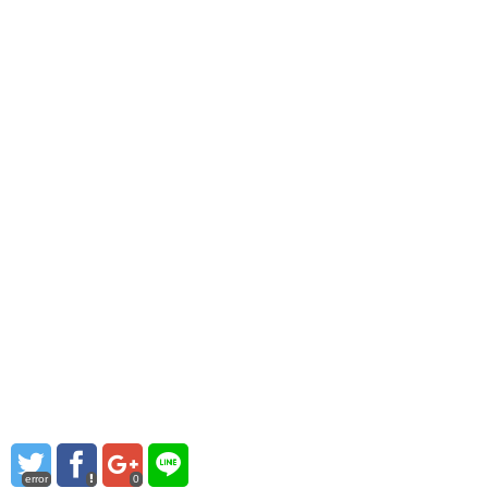
error
0