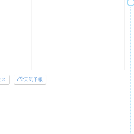
セス
天気予報