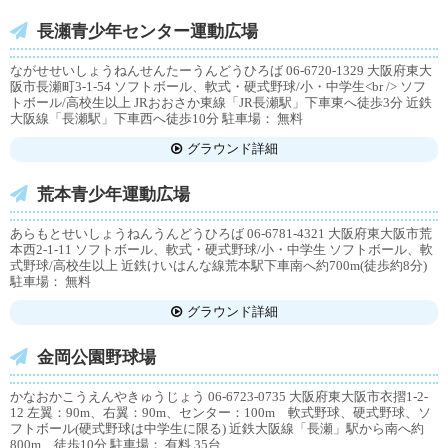
長瀬青少年センター運動広場
ながせせいしょうねんせんたーうんどうひろば 06-6720-1329 大阪府東大
阪市長瀬町3-1-54 ソフトボール、軟式・硬式野球/小・中学生<br /> ソフ
トボール/高校生以上 JRおおさか東線「JR長瀬駅」下車東へ徒歩3分 近鉄
大阪線「長瀬駅」下車西へ徒歩10分 駐車場： 無料
グラウンド詳細
荒本青少年運動広場
あらもとせいしょうねんうんどうひろば 06-6781-4321 大阪府東大阪市荒
本西2-1-11 ソフトボール、軟式・硬式野球/小・中学生 ソフトボール、軟
式野球/高校生以上 近鉄けいはんな線荒本駅下車南へ約700m(徒歩約8分)
駐車場： 無料
グラウンド詳細
金岡公園野球場
かなおかこうえんやきゅうじょう 06-6723-0735 大阪府東大阪市衣摺1-2-
12 左翼：90m、右翼：90m、センター：100m 軟式野球、硬式野球、ソ
フトボール(硬式野球は中学生に限る) 近鉄大阪線「長瀬」駅から南へ約
800m 徒歩10分 駐車場： 有料 35台