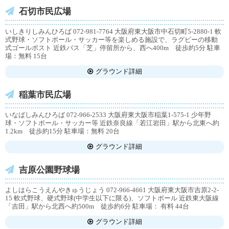
石切市民広場
いしきりしみんひろば 072-981-7764 大阪府東大阪市中石切町5-2880-1 軟
式野球・ソフトボール・サッカー等を楽しめる施設で、ラグビーの移動
式ゴールポスト 近鉄バス「芝」停留所から、西へ400m 徒歩約5分 駐車
場：無料 15台
グラウンド詳細
稲葉市民広場
いなばしみんひろば 072-966-2533 大阪府東大阪市稲葉1-575-1 少年野
球・ソフトボール・サッカー等 近鉄奈良線「若江岩田」駅から北東へ約
1.2km 徒歩約15分 駐車場：無料 20台
グラウンド詳細
吉原公園野球場
よしはらこうえんやきゅうじょう 072-966-4661 大阪府東大阪市吉原2-2-
15 軟式野球、硬式野球(中学生以下に限る)、ソフトボール 近鉄東大阪線
「吉田」駅から北西へ約500m 徒歩約6分 駐車場： 有料 44台
グラウンド詳細