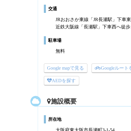
交通
JRおおさか東線「JR長瀬駅」下車
近鉄大阪線「長瀬駅」下車西へ徒歩1
駐車場
無料
Google mapで見る
Googleルー
AEDを探す
施設概要
所在地
大阪府東大阪市長瀬町3-1-54