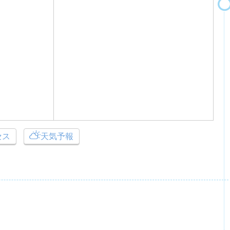
セス
天気予報