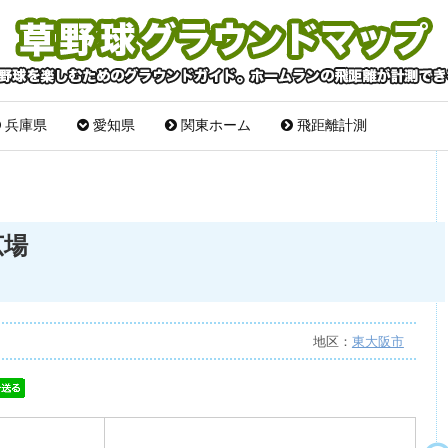
兵庫県
愛知県
関東ホーム
飛距離計測
広場
地区：
東大阪市