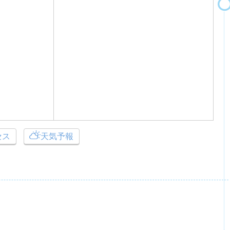
セス
天気予報