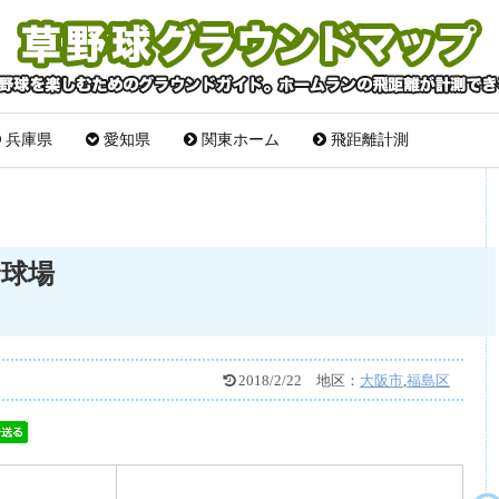
兵庫県
愛知県
関東ホーム
飛距離計測
野球場
2018/2/22
地区：
大阪市
,
福島区