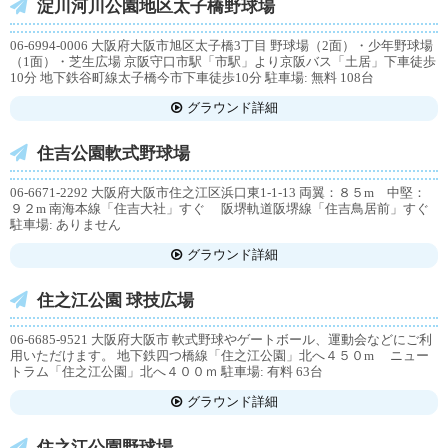
淀川河川公園地区太子橋野球場
06-6994-0006 大阪府大阪市旭区太子橋3丁目 野球場（2面）・少年野球場
（1面）・芝生広場 京阪守口市駅「市駅」より京阪バス「土居」下車徒歩
10分 地下鉄谷町線太子橋今市下車徒歩10分 駐車場: 無料 108台
グラウンド詳細
住吉公園軟式野球場
06-6671-2292 大阪府大阪市住之江区浜口東1-1-13 両翼：８５m 中堅：
９２m 南海本線「住吉大社」すぐ 阪堺軌道阪堺線「住吉鳥居前」すぐ
駐車場: ありません
グラウンド詳細
住之江公園 球技広場
06-6685-9521 大阪府大阪市 軟式野球やゲートボール、運動会などにご利
用いただけます。 地下鉄四つ橋線「住之江公園」北へ４５０m ニュー
トラム「住之江公園」北へ４００ｍ 駐車場: 有料 63台
グラウンド詳細
住之江公園野球場