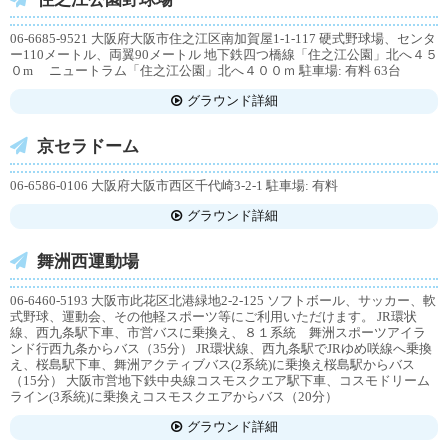
06-6685-9521 大阪府大阪市住之江区南加賀屋1-1-117 硬式野球場、センタ
ー110メートル、両翼90メートル 地下鉄四つ橋線「住之江公園」北へ４５
０m ニュートラム「住之江公園」北へ４００ｍ 駐車場: 有料 63台
グラウンド詳細
京セラドーム
06-6586-0106 大阪府大阪市西区千代崎3-2-1 駐車場: 有料
グラウンド詳細
舞洲西運動場
06-6460-5193 大阪市此花区北港緑地2-2-125 ソフトボール、サッカー、軟
式野球、運動会、その他軽スポーツ等にご利用いただけます。 JR環状
線、西九条駅下車、市営バスに乗換え、８１系統 舞洲スポーツアイラ
ンド行西九条からバス（35分） JR環状線、西九条駅でJRゆめ咲線へ乗換
え、桜島駅下車、舞洲アクティブバス(2系統)に乗換え桜島駅からバス
（15分） 大阪市営地下鉄中央線コスモスクエア駅下車、コスモドリーム
ライン(3系統)に乗換えコスモスクエアからバス（20分）
グラウンド詳細