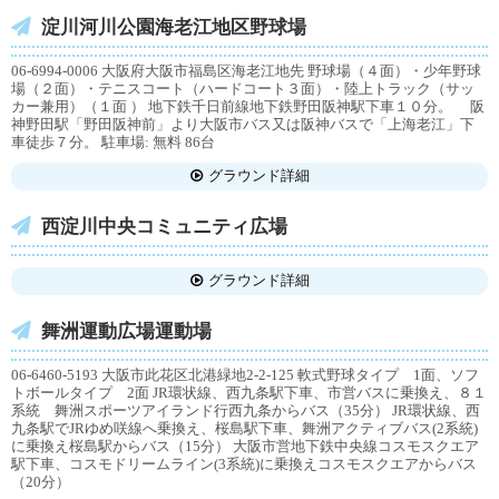
淀川河川公園海老江地区野球場
06-6994-0006 大阪府大阪市福島区海老江地先 野球場（４面）・少年野球
場（２面）・テニスコート（ハードコート３面）・陸上トラック（サッ
カー兼用）（１面 ） 地下鉄千日前線地下鉄野田阪神駅下車１０分。 阪
神野田駅「野田阪神前」より大阪市バス又は阪神バスで「上海老江」下
車徒歩７分。 駐車場: 無料 86台
グラウンド詳細
西淀川中央コミュニティ広場
グラウンド詳細
舞洲運動広場運動場
06-6460-5193 大阪市此花区北港緑地2-2-125 軟式野球タイプ 1面、ソフ
トボールタイプ 2面 JR環状線、西九条駅下車、市営バスに乗換え、８１
系統 舞洲スポーツアイランド行西九条からバス（35分） JR環状線、西
九条駅でJRゆめ咲線へ乗換え、桜島駅下車、舞洲アクティブバス(2系統)
に乗換え桜島駅からバス（15分） 大阪市営地下鉄中央線コスモスクエア
駅下車、コスモドリームライン(3系統)に乗換えコスモスクエアからバス
（20分）